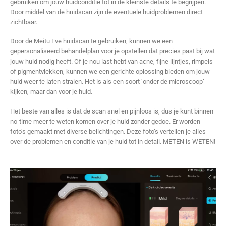
gebruiken om jouw huidconditie tot in de kleinste details te begrijpen.
Door middel van de huidscan zijn de eventuele huidproblemen direct
zichtbaar.
Door de Meitu Eve huidscan te gebruiken, kunnen we een
gepersonaliseerd behandelplan voor je opstellen dat precies past bij wat
jouw huid nodig heeft. Of je nou last hebt van acne, fijne lijntjes, rimpels
of pigmentvlekken, kunnen we een gerichte oplossing bieden om jouw
huid weer te laten stralen. Het is als een soort ‘onder de microscoop’
kijken, maar dan voor je huid.
Het beste van alles is dat de scan snel en pijnloos is, dus je kunt binnen
no-time meer te weten komen over je huid zonder gedoe. Er worden
foto’s gemaakt met diverse belichtingen. Deze foto’s vertellen je alles
over de problemen en conditie van je huid tot in detail. METEN is WETEN!