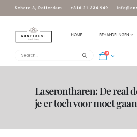
Schere 3, Rotterdam
+316 21 334 949
info@con
HOME
BEHANDELINGEN
0
Laserontharen: De real 
je er toch voor moet gaa