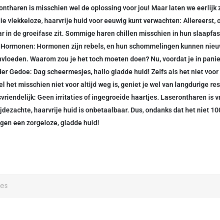
tharen is misschien wel de oplossing voor jou! Maar laten we eerlijk zij
die vlekkeloze, haarvrije huid voor eeuwig kunt verwachten: Allereerst, 
r in de groeifase zit. Sommige haren chillen misschien in hun slaapfase
ig. Hormonen: Hormonen zijn rebels, en hun schommelingen kunnen nieu
vloeden. Waarom zou je het toch moeten doen? Nu, voordat je in panie
r Gedoe: Dag scheermesjes, hallo gladde huid! Zelfs als het niet voor 
het misschien niet voor altijd weg is, geniet je wel van langdurige re
endelijk: Geen irritaties of ingegroeide haartjes. Laserontharen is vri
 zijdezachte, haarvrije huid is onbetaalbaar. Dus, ondanks dat het niet 1
gen een zorgeloze, gladde huid!