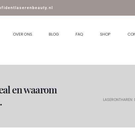
fidentlaserenbeauty.nl
OVER ONS
BLOG
FAQ
SHOP
CO
deal en waarom
n.
LASERONTHAREN: 